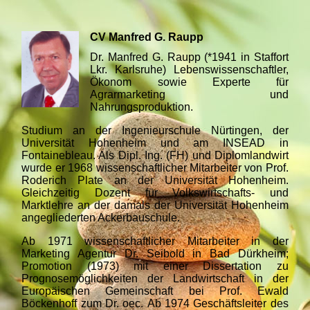
CV Manfred G. Raupp
Dr. Manfred G. Raupp (*1941 in Staffort
Lkr. Karlsruhe) Lebenswissenschaftler,
Ökonom sowie Experte für
Agrarmarketing und
Nahrungsproduktion.
Studium an der Ingenieurschule Nürtingen, der
Universität Hohenheim und am INSEAD in
Fontainebleau. Als Dipl. Ing. (FH) und Diplomlandwirt
wurde er 1968 wissenschaftlicher Mitarbeiter von Prof.
Roderich Plate an der Universität Hohenheim.
Gleichzeitig Dozent für Volkswirtschafts- und
Marktlehre an der damals der Universität Hohenheim
angegliederten Ackerbauschule.
Ab 1971 wissenschaftlicher Mitarbeiter in der
Marketing Agentur Dr. Seibold in Bad Dürkheim;
Promotion (1973) mit einer Dissertation zu
Prognosemöglichkeiten der Landwirtschaft in der
Europäischen Gemeinschaft bei Prof. Ewald
Böckenhoff zum Dr. oec. Ab 1974 Geschäftsleiter des