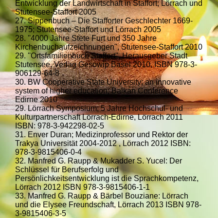
Entwicklung der Landwirtschaft in Staffort; Lörrach und
Stutensee-Staffort 2005
27. Sippenbuch – Die Stafforter Geschlechter 1669-
1975; Stutensee-Staffort und Lörrach 2005
28. ''4000 Jahre Stete Furt und 350 Jahre
Kirchenbuchaufzeichnungen'', Stutensee-Staffort 2010
29. ''Ortsfamilienbuch Staffort'', Herausgeber Stadt
Stutensee, Verlag Gesowip Basel 2010, ISBN 978-3-
906129-64-8
30. BW Cooperative State University; an innovative
system of higher education; Balkan Conference
Edirne 2010
29. Lörrach Symposium; 5 Jahre Hochschul- und
Kulturpartnerschaft Lörrach-Edirne, Lörrach 2011
ISBN: 978-3-942298-02-5
31. Enver Duran; Medizinprofessor und Rektor der
Trakya Universität 2004-2012 , Lörrach 2012 ISBN:
978-3-9815406-0-4
32. Manfred G. Raupp & Mukadder S. Yucel: Der
Schlüssel für Berufserfolg und
Persönlichkeitsentwicklung ist die Sprachkompetenz,
Lörrach 2012 ISBN 978-3-9815406-1-1
33. Manfred G. Raupp & Bärbel Bouziane: Lörrach
und die Elysee Freundschaft, Lörrach 2013 ISBN 978-
3-9815406-3-5