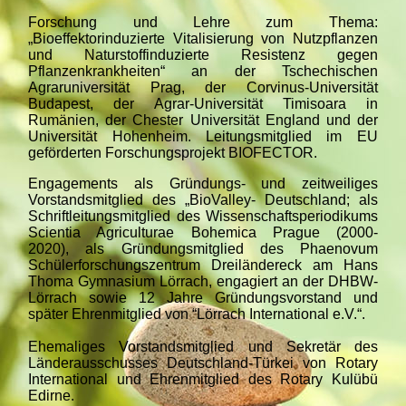
Forschung und Lehre zum Thema:
„Bioeffektorinduzierte Vitalisierung von Nutzpflanzen
und Naturstoffinduzierte Resistenz gegen
Pflanzenkrankheiten“ an der Tschechischen
Agraruniversität Prag, der Corvinus-Universität
Budapest, der Agrar-Universität Timisoara in
Rumänien, der Chester Universität England und der
Universität Hohenheim. Leitungsmitglied im EU
geförderten Forschungsprojekt BIOFECTOR.
Engagements als Gründungs- und zeitweiliges
Vorstandsmitglied des „BioValley- Deutschland; als
Schriftleitungsmitglied des Wissenschaftsperiodikums
Scientia Agriculturae Bohemica Prague (2000-
2020), als Gründungsmitglied des Phaenovum
Schülerforschungszentrum Dreiländereck am Hans
Thoma Gymnasium Lörrach, engagiert an der DHBW-
Lörrach sowie 12 Jahre Gründungsvorstand und
später Ehrenmitglied von “Lörrach International e.V.“.
Ehemaliges Vorstandsmitglied und Sekretär des
Länderausschusses Deutschland-Türkei von Rotary
International und Ehrenmitglied des Rotary Kulübü
Edirne.