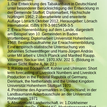
1. Die Entwicklung des Tabakanbaus in Deutschland
unter besonderer Berücksichtigung der Entwicklung in
der Gemeinde Staffort; Diplomarbeit, Hochschule
Nürtingen 1962; 2.überarbeitete und erweiterte
Auflage Lörrach Oktober 2012, Herausgeber: Lörrach
international, ISBN 978-3-9815406-3-5
2. Erwachsenenbildung auf dem Lande, dargestellt
am Beispiel von 10 Gemeinden in Baden
Württemberg; Diplomarbeit Universität Hohenheim,
1968; Bestandsaufnahme zur Erwachsenenbildung.
Eine empirisch-statistische Untersuchung von
Johannes Schwerdtfeger und Hans-Jürgen Andräs
unter Mit arbeit v. Ulrich Planck und Manfred Raupp.
Villingen: Neckar-Verl. 1970.XIV. 202 S. (Bildung in
neuer Sicht. Reihe A, Nr. 22.)
3. Raupp mit Böckenhoff, Kohler und Uhlmann: Short
term forecasting of Livestock Numbers and Livestock
Production in the Federal Republik of Germany,
Denmark, the Netherlands and the United Kingdom
Universität Hohenheim Stuttgart 1970
4. Probleme des Agrarmarktes in Deutschland; in der
Landbaumann Ackerbauschule an der Universität
Hohenheim, 1971
5. Absatzmarkt Landwirtschaft. in: 1.Dürkheimer