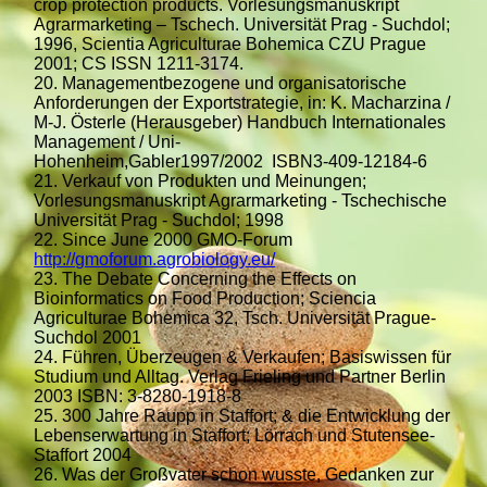
crop protection products. Vorlesungsmanuskript
Agrarmarketing – Tschech. Universität Prag - Suchdol;
1996, Scientia Agriculturae Bohemica CZU Prague
2001; CS ISSN 1211-3174.
20. Managementbezogene und organisatorische
Anforderungen der Exportstrategie, in: K. Macharzina /
M-J. Österle (Herausgeber) Handbuch Internationales
Management / Uni-
Hohenheim,Gabler1997/2002 ISBN3-409-12184-6
21. Verkauf von Produkten und Meinungen;
Vorlesungsmanuskript Agrarmarketing - Tschechische
Universität Prag - Suchdol; 1998
22. Since June 2000 GMO-Forum
http://gmoforum.agrobiology.eu/
23. The Debate Concerning the Effects on
Bioinformatics on Food Production; Sciencia
Agriculturae Bohemica 32, Tsch. Universität Prague-
Suchdol 2001
24. Führen, Überzeugen & Verkaufen; Basiswissen für
Studium und Alltag. Verlag Frieling und Partner Berlin
2003 ISBN: 3-8280-1918-8
25. 300 Jahre Raupp in Staffort; & die Entwicklung der
Lebenserwartung in Staffort; Lörrach und Stutensee-
Staffort 2004
26. Was der Großvater schon wusste, Gedanken zur