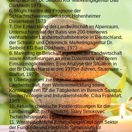
Gespräch der Dr. Seibold KG Marketingagentur Bad
Dürkheim 1973
6. Möglichkeiten der Prognose der
Schlachtschweineproduktion; Hohenheimer
Dissertation 1973
7. Die Entwicklung der Landwirtschaft im Alpenraum,
Untersuchung auf der Basis von 200 Interviews
viehhaltender Landwirtschaftsbetriebe in Deutschland,
der Schweiz und Österreich; Marketingagentur Dr.
Seibold KG Bad Dürkheim, 1973
8. Marketing im Beschaffungsmarkt der Landwirtschaft
sowie Anforderungen an eine Datenbank und deren
Einsatzmöglichkeiten. Eine Analyse der Situation in
der Br Deutschland in den 1970er Jahren, Stutensee -
Staffort, 1975
9. Überlegungen zur Lage der deutschen
Landwirtschaft, ihrer Weiterentwicklung sowie
Konsequenzen für die Tätigkeiten im Bereich Saatgut,
Gentechnologie und Industrierohstoffe. Ciba Frankfurt,
1985
10. Aktuelle chemische Problemlösungen für die
Landwirtschaft (tschechisch). Stary Smokovec
Tschechoslowakei 1986
11. Westeuropäische Entwicklungen auf dem Sektor
der Fungizide und Herbizide Symposium für