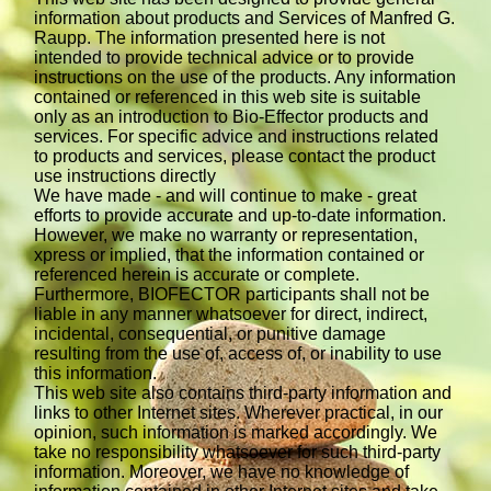
information about products and Services of Manfred G.
Raupp. The information presented here is not
intended to provide technical advice or to provide
instructions on the use of the products. Any information
contained or referenced in this web site is suitable
only as an introduction to Bio-Effector products and
services. For specific advice and instructions related
to products and services, please contact the product
use instructions directly
We have made - and will continue to make - great
efforts to provide accurate and up-to-date information.
However, we make no warranty or representation,
xpress or implied, that the information contained or
referenced herein is accurate or complete.
Furthermore, BIOFECTOR participants shall not be
liable in any manner whatsoever for direct, indirect,
incidental, consequential, or punitive damage
resulting from the use of, access of, or inability to use
this information.
This web site also contains third-party information and
links to other Internet sites. Wherever practical, in our
opinion, such information is marked accordingly. We
take no responsibility whatsoever for such third-party
information. Moreover, we have no knowledge of