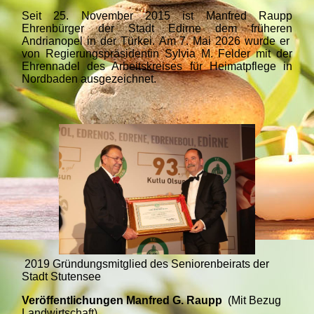
Seit 25. November 2015 ist Manfred Raupp
Ehrenbürger der Stadt Edirne dem früheren
Andrianopel in der Türkei.
Am 7. Mai 2026 wurde er
von Regierungspräsidentin Sylvia M. Felder mit der
Ehrennadel des Arbeitskreises für Heimatpflege in
Nordbaden ausgezeichnet.
2019 Gründungsmitglied des Seniorenbeirats der
Stadt Stutensee
Veröffentlichungen Manfred G. Raupp
(Mit Bezug
Landwirtschaft)