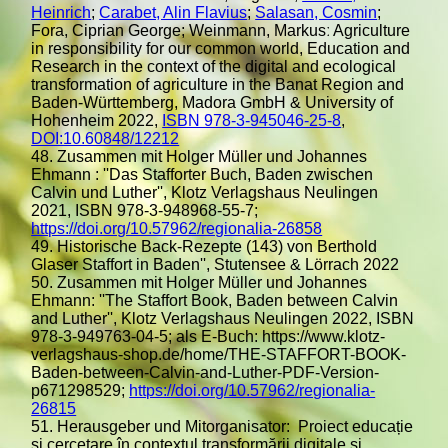
Heinrich
;
Carabet, Alin Flavius
;
Salasan, Cosmin
;
Fora, Ciprian George; Weinmann, Markusː Agriculture
in responsibility for our common world, Education and
Research in the context of the digital and ecological
transformation of agriculture in the Banat Region and
Baden-Württemberg, Madora GmbH & University of
Hohenheim 2022,
ISBN 978-3-945046-25-8
,
DOI:10.60848/12212
48. Zusammen mit Holger Müller und Johannes
Ehmann : ''Das Stafforter Buch, Baden zwischen
Calvin und Luther'', Klotz Verlagshaus Neulingen
2021, ISBN 978-3-948968-55-7;
https://doi.org/10.57962/regionalia-26858
49. Historische Back-Rezepte (143) von Berthold
Glaser Staffort in Baden'', Stutensee & Lörrach 2022
50. Zusammen mit Holger Müller und Johannes
Ehmann: ''The Staffort Book, Baden between Calvin
and Luther'', Klotz Verlagshaus Neulingen 2022, ISBN
978-3-949763-04-5; als E-Buch: https://www.klotz-
verlagshaus-shop.de/home/THE-STAFFORT-BOOK-
Baden-between-Calvin-and-Luther-PDF-Version-
p671298529;
https://doi.org/10.57962/regionalia-
26815
51. Herausgeber und Mitorganisator: Proiect educație
și cercetare în contextul transformării digitale și