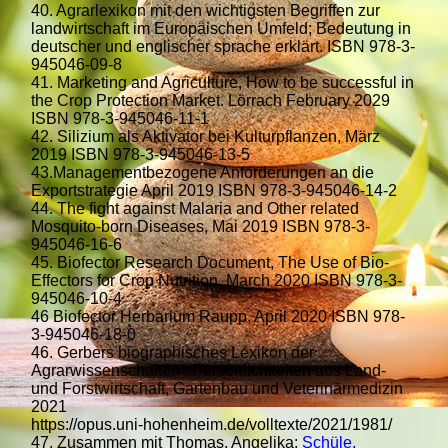
40. Agrarlexikon mit den wichtigsten Begriffen zur
landwirtschaft im Europäischen Umfeld; Bedeutung in
deutscher und englischer sprache erklärt. ISBN 978-3-
945046-09-8
41. Marketing and Agriculture, How to be successful in
the Crop Protection Market. Lörrach February 2029
ISBN 978-3-945046-11-1
42. Silizium als Aktivator bei Kulturpflanzen, März
2019 ISBN 978-3-945046-13-5
43.Managementbezogene Anforderungen an die
Exportstrategie April 2019 ISBN 978-3-945046-14-2
44. The fight against Malaria and Other related
Mosquito-born Diseases, Mai 2019 ISBN 978-3-
945046-16-6
45. Biofector Research Document, The Use of Bio-
Effectors for Crop Nutrition, March 2020 ISBN 978-3-
945046-10-4
46 Biofector Herbarium Raupp, April 2020 ISBN 978-
3-945046-18-0
46. Gerbers biographisches Lexikon der
Agrarwissenschaften : Persönlichkeiten aus Land-
und Forstwirtschaft, Gartenbau und Veterinärmedizin
2021
https://opus.uni-hohenheim.de/volltexte/2021/1981/
47. Zusammen mit Thomas, Angelika;
Schüle,