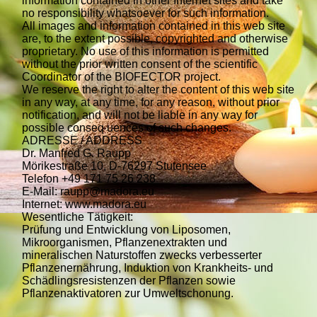
information contained in other Internet sites and take
no responsibility whatsoever for such information.
All images and information contained in this web site
are, to the extent possible, copyrighted and otherwise
proprietary. No use of this information is permitted
without the prior written consent of the scientific
Coordinator of the BIOFECTOR project.
We reserve the right to alter the content of this web site
in any way, at any time, for any reason, without prior
notification, and will not be liable in any way for
possible conseq uences of such changes.
ADRESSE / ADDRESS
Dr. Manfred G. Raupp
Mörikestraße 10, D-76297 Stutensee
Telefon +49 171 75 26 238
E-Mail: raupp@madora.eu
Internet: www.madora.eu
Wesentliche Tätigkeit:
Prüfung und Entwicklung von Liposomen,
Mikroorganismen, Pflanzenextrakten und
mineralischen Naturstoffen zwecks verbesserter
Pflanzenernährung, Induktion von Krankheits- und
Schädlingsresistenzen der Pflanzen sowie
Pflanzenaktivatoren zur Umweltschonung.