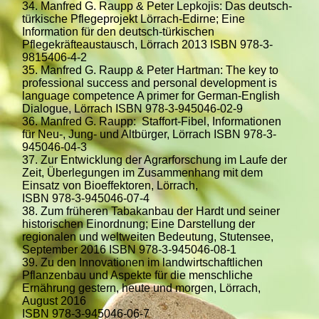
34. Manfred G. Raupp & Peter Lepkojis: Das deutsch-
türkische Pflegeprojekt Lörrach-Edirne; Eine
Information für den deutsch-türkischen
Pflegekräfteaustausch, Lörrach 2013 ISBN 978-3-
9815406-4-2
35. Manfred G. Raupp & Peter Hartman: The key to
professional success and personal development is
language competence A primer for German-English
Dialogue, Lörrach ISBN 978-3-945046-02-9
36. Manfred G. Raupp: Staffort-Fibel, Informationen
für Neu-, Jung- und Altbürger, Lörrach ISBN 978-3-
945046-04-3
37. Zur Entwicklung der Agrarforschung im Laufe der
Zeit, Überlegungen im Zusammenhang mit dem
Einsatz von Bioeffektoren, Lörrach,
ISBN 978-3-945046-07-4
38. Zum früheren Tabakanbau der Hardt und seiner
historischen Einordnung; Eine Darstellung der
regionalen und weltweiten Bedeutung, Stutensee,
September 2016 ISBN 978-3-945046-08-1
39. Zu den Innovationen im landwirtschaftlichen
Pflanzenbau und Aspekte für die menschliche
Ernährung gestern, heute und morgen, Lörrach,
August 2016
ISBN 978-3-945046-06-7