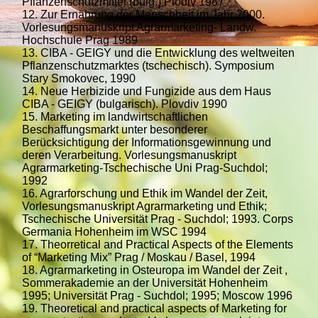
Pflanzenschutzmittel (bulg.) Plodiv 1987
12. Zur Ernährung der Menschheit im Jahr 2000.
Vorlesungsmanuskript Agrarmarketing- Landw.
Hochschule Prag 1989
13. CIBA - GEIGY und die Entwicklung des weltweiten
Pflanzenschutzmarktes (tschechisch). Symposium
Stary Smokovec, 1990
14. Neue Herbizide und Fungizide aus dem Haus
CIBA - GEIGY (bulgarisch). Plovdiv 1990
15. Marketing im landwirtschaftlichen
Beschaffungsmarkt unter besonderer
Berücksichtigung der Informationsgewinnung und
deren Verarbeitung. Vorlesungsmanuskript
Agrarmarketing-Tschechische Uni Prag-Suchdol;
1992
16. Agrarforschung und Ethik im Wandel der Zeit,
Vorlesungsmanuskript Agrarmarketing und Ethik;
Tschechische Universität Prag - Suchdol; 1993. Corps
Germania Hohenheim im WSC 1994
17. Theorretical and Practical Aspects of the Elements
of “Marketing Mix” Prag / Moskau / Basel, 1994
18. Agrarmarketing in Osteuropa im Wandel der Zeit ,
Sommerakademie an der Universität Hohenheim
1995; Universität Prag - Suchdol; 1995; Moscow 1996
19. Theoretical and practical aspects of Marketing for