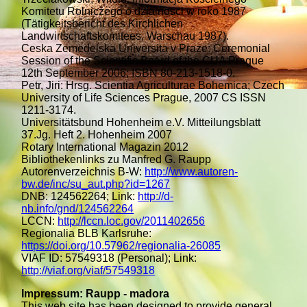
Komitetu Rolniczego o dzialnosci w roko 1987
(Tätigkeitsbericht des Kirchlichen
Landwirtschaftskomitees, Warschau 1987).
Ceska Zemedelska Universita v Praze: Ceremonial
Session of the Scientific Board of the CUA Prague
12th September 2006; ISBN 80-213-1518-0.
Petr, Jiri: Hrsg. Scientia Agriculturae Bohemica; Czech
University of Life Sciences Prague, 2007 CS ISSN
1211-3174.
Universitätsbund Hohenheim e.V. Mitteilungsblatt
37.Jg. Heft 2. Hohenheim 2007
Rotary International Magazin 2012
Bibliothekenlinks zu Manfred G. Raupp
Autorenverzeichnis B-W:
http://www.autoren-
bw.de/inc/su_aut.php?id=1267
DNB: 124562264; Link:
http://d-
nb.info/gnd/124562264
LCCN:
http://lccn.loc.gov/2011402656
Regionalia BLB Karlsruhe:
https://doi.org/10.57962/regionalia-26085
VIAF ID: 57549318 (Personal); Link:
http://viaf.org/viaf/57549318
Impressum: Raupp - madora
This web site has been designed to provide general