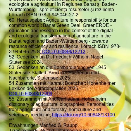
ecologice a agriculturii în Regiunea Banat și Baden-
Württemberg - spre eficiența resurselor și reziliență
Lörrach ISBN 978-3-945046-27-2
60. Herausgeber: Agriculture in responsibility for our
common world : Banat Green Deal: GreenERDE -
education and research in the context of the digital
and ecological transformation of agriculture in the
Banat region and Baden-Württemberg - towards
resource efficiency and resilience, Lörrach ISBN 978-
3-945046-25-8;
DOI:10.60848/12212
52. Gedenken an Dr. Friedrich Wilhelm Nagel,
Stutensee 2024.
53. Gedenken an die Bombardierung von 1945
Stutensee-Staffort, Bruchsal-Büchenau und
Nachbarorte, Stutensee 2025
54.Zusammen mit Hartmut Boettcher: Hohenheimer
Lexikon der Agrarbiografien 2025,
DOI:10.60848/12209
55. Zusammen mit Andrea Fadani: Hohenheim
dictionary of agricultural biographies; Personalities
from agriculture and forestry, horticulture and
veterinary medicine;
https://doi.org/10.60848/13100
***
Erwähnungen Manfred G. Raupp
Trzeciakowski, Witold: Informacja Koscielnego