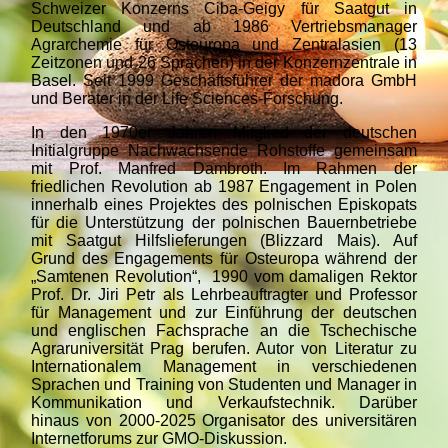
Schweizer Konzerns Ciba-Geigy für Saatgut in
Deutschland und ab 1986 Vertriebsmanager
Agrarchemie für Osteuropa und Zentralasien (13
Zeitzonen und 26 Sprachen) in der Konzernzentrale in
Basel. Seit 1999 Geschäftsführer der madora GmbH
und Berater in der Life Sciences-Forschung.
I
n den 1970er Jahren Mitglied der deutschen
Initialgruppe Nachwachsende Rohstoffe gemeinsam
m
it Prof. Manfred Dambroth. Im Rahmen der
friedlichen Revolution ab 1987 Engagement in Polen
innerhalb eines Projektes des polnischen Episkopats
für die Unterstützung der polnischen Bauernbetriebe
mit Saatgut Hilfslieferungen (Blizzard Mais). Auf
Grund des Engagements für Osteuropa während der
„Samtenen Revolution“, 1990 vom damaligen Rektor
Prof. Dr. Jiri Petr als Lehrbeauftragter und Professor
für Management und zur Einführung der deutschen
und englischen Fachsprache an die Tschechische
Agraruniversität Prag berufen. Autor von Literatur zu
Internationalem Management in verschiedenen
Sprachen und Training von Studenten und Manager in
Kommunikation und Verkaufstechnik. Darüber
hinaus von 2000-2025 Organisator des universitären
Internetforums zur GMO-Diskussion.